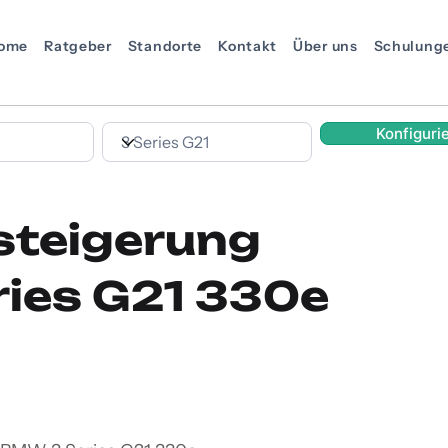
ome
Ratgeber
Standorte
Kontakt
Über uns
Schulung
Konfiguri
steigerung
ies G21 330e