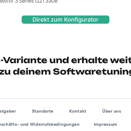
n BMW 3 Series G21 330e
Direkt zum Konfigurator
-Variante und erhalte wei
zu deinem Softwaretunin
atgeber
Standorte
Kontakt
Über uns
schäfts- und Widerrufsbedingungen
Impressum