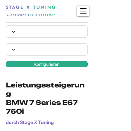
Konfigurieren
Leistungssteigerun
g
BMW 7 Series E67
750i
durch Stage X Tuning