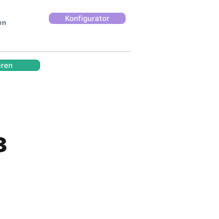
Konfigurator
en
eren
8