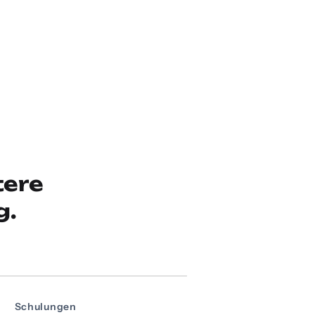
tere
g.
Schulungen