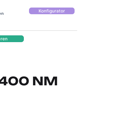
Konfigurator
en
eren
/ 400 NM