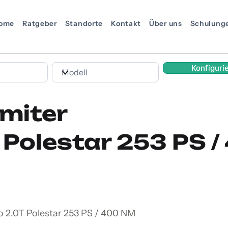
ome
Ratgeber
Standorte
Kontakt
Über uns
Schulung
Konfiguri
miter
 Polestar 253 PS 
o 2.0T Polestar 253 PS / 400 NM