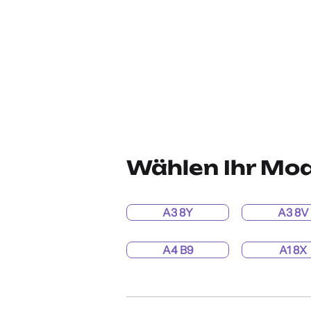
Wählen Ihr Mod
A3 8Y
A3 8V
A4 B9
A1 8X