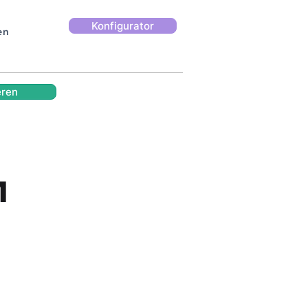
Konfigurator
en
eren
M