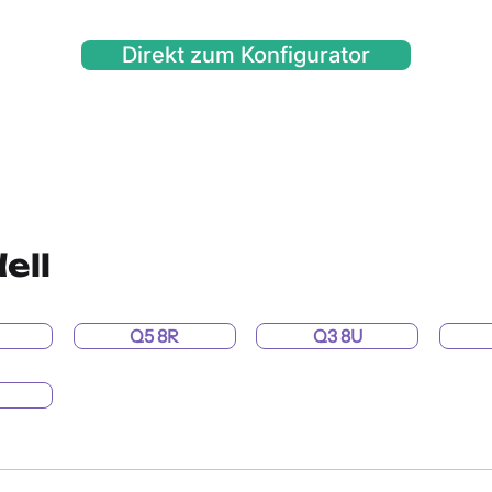
Direkt zum Konfigurator
ell
Q5 8R
Q3 8U