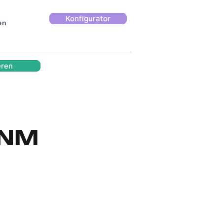
Konfigurator
en
eren
 NM