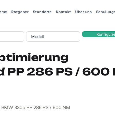
ome
Ratgeber
Standorte
Kontakt
Über uns
Schulung
Konfiguri
ptimierung
PP 286 PS / 600
en BMW 330d PP 286 PS / 600 NM