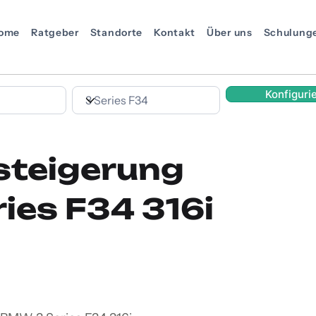
ome
Ratgeber
Standorte
Kontakt
Über uns
Schulung
Konfiguri
steigerung
ies F34 316i