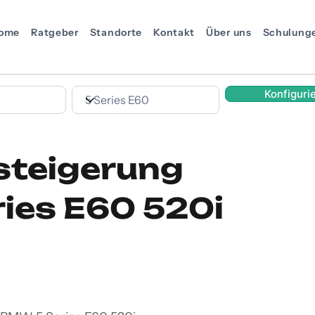
ome
Ratgeber
Standorte
Kontakt
Über uns
Schulung
Konfiguri
steigerung
ies E60 520i