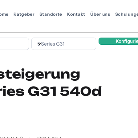
ome
Ratgeber
Standorte
Kontakt
Über uns
Schulung
Konfiguri
steigerung
ies G31 540d