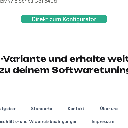
n BMW 5 Series G31 540d
Direkt zum Konfigurator
-Variante und erhalte wei
zu deinem Softwaretunin
atgeber
Standorte
Kontakt
Über uns
schäfts- und Widerrufsbedingungen
Impressum