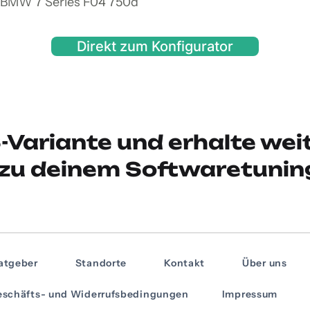
n BMW 7 Series F04 750d
Direkt zum Konfigurator
-Variante und erhalte wei
zu deinem Softwaretunin
atgeber
Standorte
Kontakt
Über uns
schäfts- und Widerrufsbedingungen
Impressum