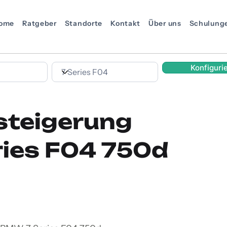
ome
Ratgeber
Standorte
Kontakt
Über uns
Schulung
Konfiguri
steigerung
ies F04 750d