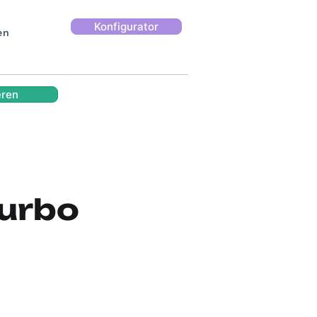
Konfigurator
en
eren
Turbo