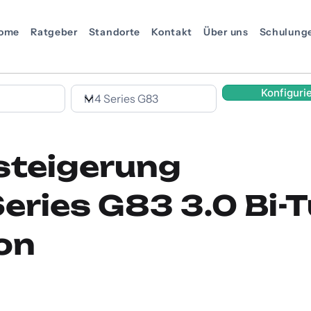
ome
Ratgeber
Standorte
Kontakt
Über uns
Schulung
Konfiguri
steigerung
ries G83 3.0 Bi-
on