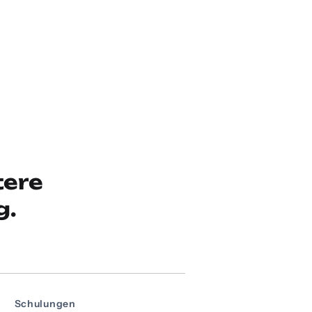
tere
g.
Schulungen