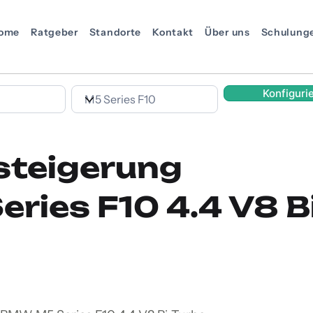
ome
Ratgeber
Standorte
Kontakt
Über uns
Schulung
Konfiguri
steigerung
ries F10 4.4 V8 B