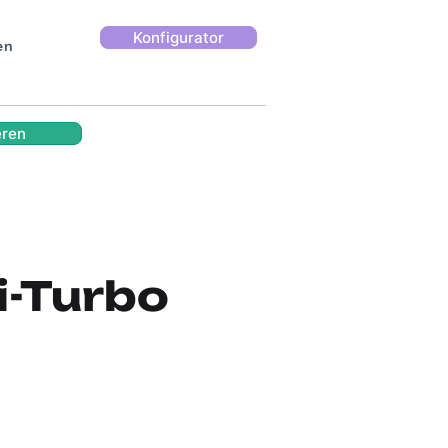
Konfigurator
en
eren
i-Turbo