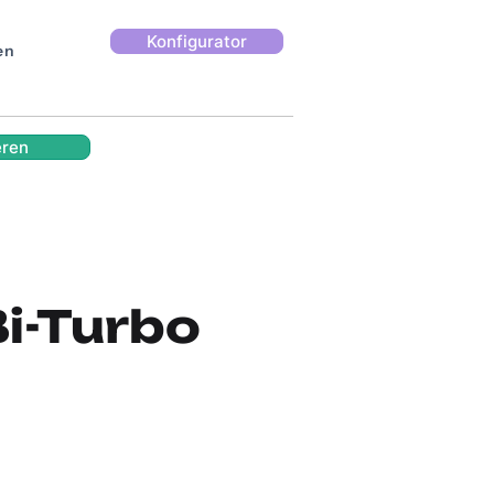
Konfigurator
en
eren
i-Turbo