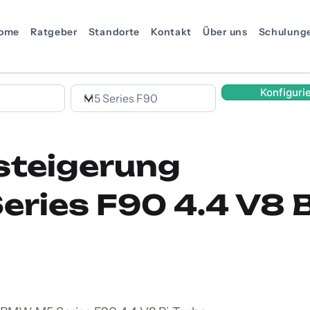
ome
Ratgeber
Standorte
Kontakt
Über uns
Schulung
Konfiguri
steigerung
ries F90 4.4 V8 B