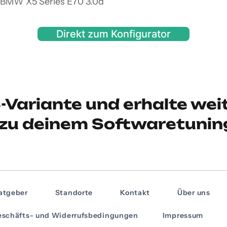
n BMW X5 Series E70 3.0d
Direkt zum Konfigurator
-Variante und erhalte wei
zu deinem Softwaretunin
atgeber
Standorte
Kontakt
Über uns
schäfts- und Widerrufsbedingungen
Impressum