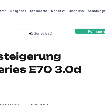
ome
Ratgeber
Standorte
Kontakt
Über uns
Schulung
Konfiguri
steigerung
ries E70 3.0d