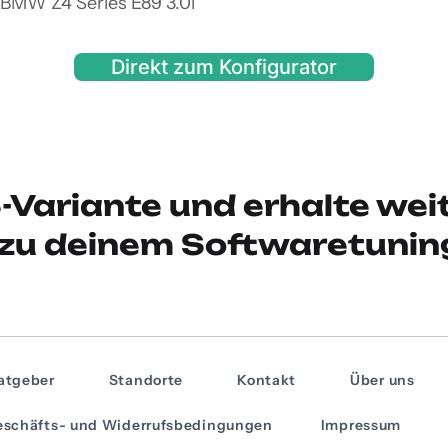
 BMW Z4 Series E89 3.0i
Direkt zum Konfigurator
-Variante und erhalte wei
zu deinem Softwaretunin
atgeber
Standorte
Kontakt
Über uns
schäfts- und Widerrufsbedingungen
Impressum