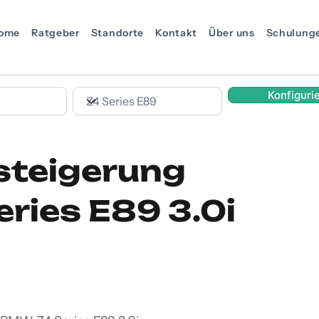
ome
Ratgeber
Standorte
Kontakt
Über uns
Schulung
Konfiguri
steigerung
ries E89 3.0i