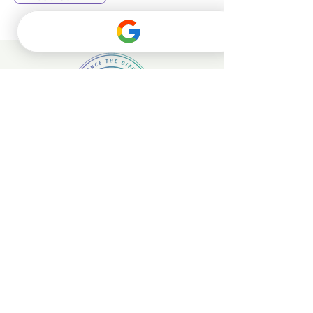
Chiptuning für PKW
Chiptuning für Lkw und Busse
Impressum
Datenschutzbedingungen
Widerrufsbedingungen
AGB
Geschäftsbedingungen