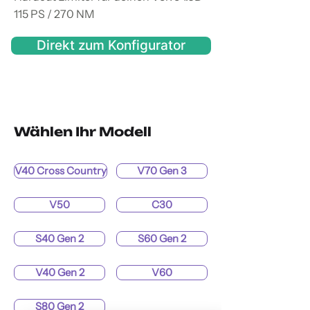
115 PS / 270 NM
Direkt zum Konfigurator
Wählen Ihr Modell
V40 Cross Country
V70 Gen 3
V50
C30
S40 Gen 2
S60 Gen 2
V40 Gen 2
V60
S80 Gen 2