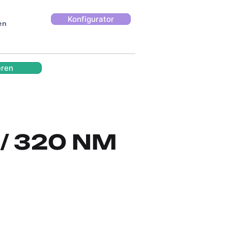
Konfigurator
en
eren
 / 320 NM