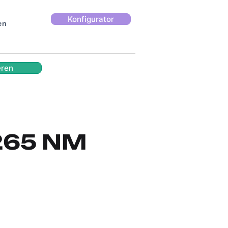
Konfigurator
en
eren
 265 NM