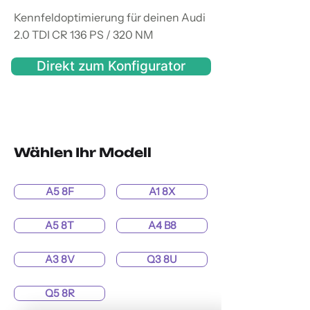
Kennfeldoptimierung für deinen Audi
2.0 TDI CR 136 PS / 320 NM
Direkt zum Konfigurator
Wählen Ihr Modell
A5 8F
A1 8X
A5 8T
A4 B8
A3 8V
Q3 8U
Q5 8R