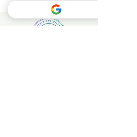
Chiptuning für PKW
Chiptuning für Lkw und Busse
Impressum
Datenschutzbedingungen
Widerrufsbedingungen
AGB
Geschäftsbedingungen
© 2026 Stage X Tuning