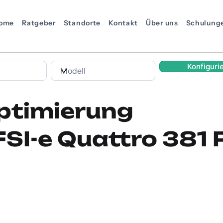
ome
Ratgeber
Standorte
Kontakt
Über uns
Schulung
Konfiguri
ptimierung
FSI-e Quattro 381 