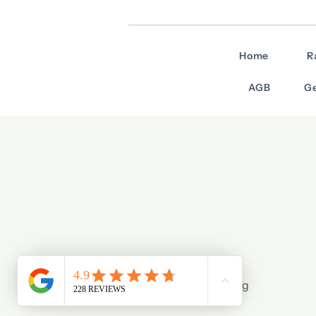
Home
R
AGB
Ge
© 2026 Stage X Tuning