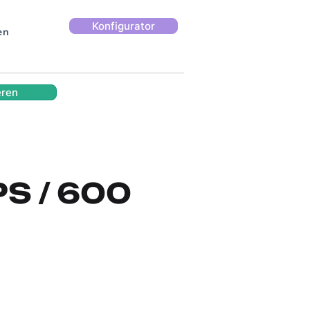
Konfigurator
en
eren
PS / 600