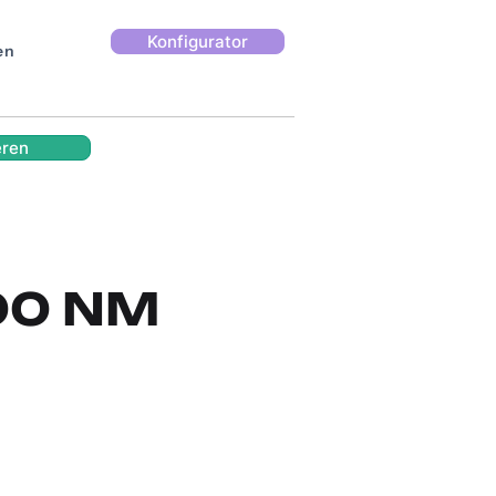
Konfigurator
en
eren
000 NM