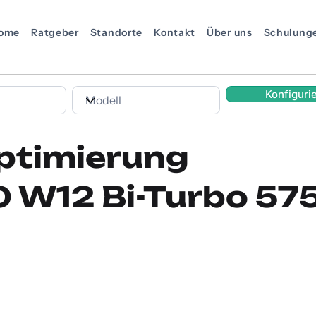
ome
Ratgeber
Standorte
Kontakt
Über uns
Schulung
Konfiguri
ptimierung
0 W12 Bi-Turbo 575