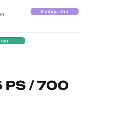
Konfigurator
en
eren
 PS / 700