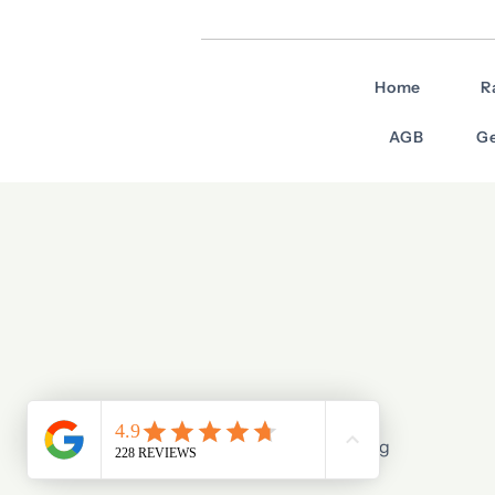
Home
R
AGB
Ge
© 2026 Stage X Tuning