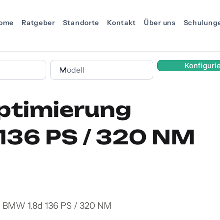
ome
Ratgeber
Standorte
Kontakt
Über uns
Schulung
Konfiguri
ptimierung
136 PS / 320 NM
n BMW 1.8d 136 PS / 320 NM