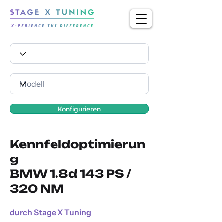
Konfigurieren
Kennfeldoptimierun
g
BMW 1.8d 143 PS /
320 NM
durch Stage X Tuning