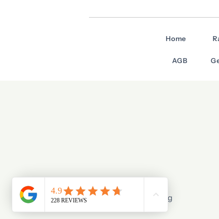
Home
R
AGB
Ge
© 2026 Stage X Tuning