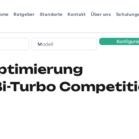
ome
Ratgeber
Standorte
Kontakt
Über uns
Schulung
Konfiguri
ptimierung
-Turbo Competitio