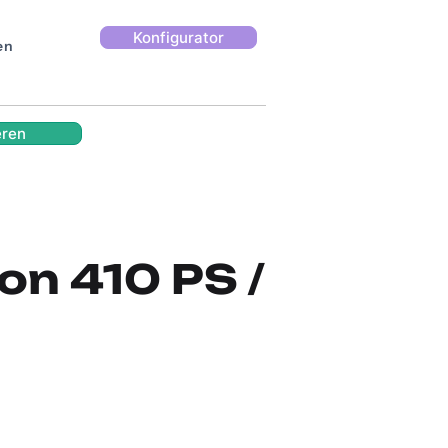
Konfigurator
en
eren
n 410 PS /