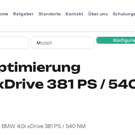
ome
Ratgeber
Standorte
Kontakt
Über uns
Schulung
Konfiguri
ptimierung
xDrive 381 PS / 5
n BMW 4.0i xDrive 381 PS / 540 NM