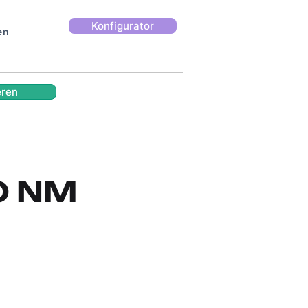
Konfigurator
en
eren
40 NM