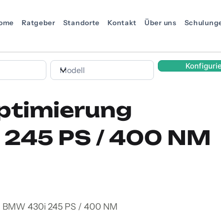
ome
Ratgeber
Standorte
Kontakt
Über uns
Schulung
Konfiguri
ptimierung
245 PS / 400 NM
n BMW 430i 245 PS / 400 NM