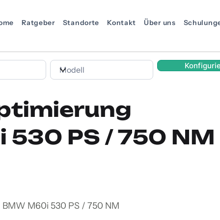
ome
Ratgeber
Standorte
Kontakt
Über uns
Schulung
Konfiguri
ptimierung
530 PS / 750 NM
en BMW M60i 530 PS / 750 NM