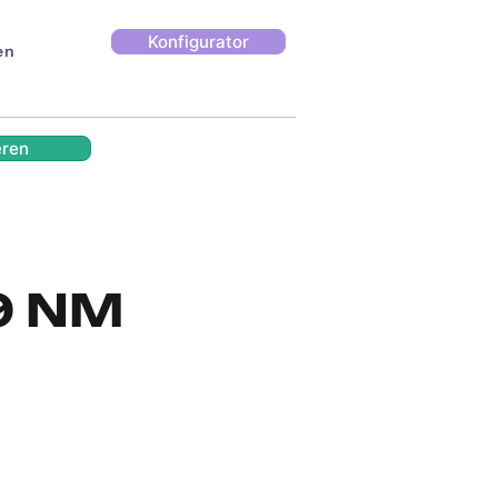
Konfigurator
en
eren
59 NM